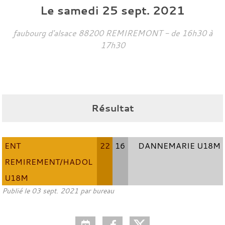
Le
samedi
25
sept.
2021
faubourg d'alsace
88200
REMIREMONT
- de 16h30 à
17h30
Résultat
ENT
22
16
DANNEMARIE U18M
REMIREMENT/HADOL
U18M
Publié le
03 sept. 2021
par bureau